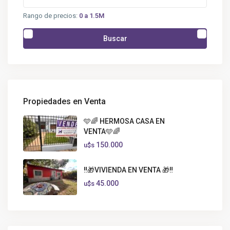
Rango de precios:
0 a 1.5M
Buscar
Propiedades en Venta
🩵🌈 HERMOSA CASA EN
VENTA🩵🌈
150.000
u$s
‼️🎁VIVIENDA EN VENTA 🎁‼️
45.000
u$s