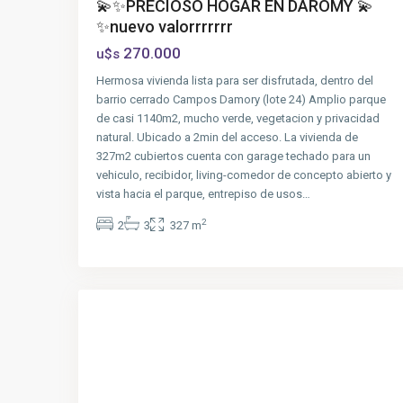
💫✨PRECIOSO HOGAR EN DAROMY 💫
✨nuevo valorrrrrrr
270.000
u$s
Hermosa vivienda lista para ser disfrutada, dentro del
barrio cerrado Campos Damory (lote 24) Amplio parque
de casi 1140m2, mucho verde, vegetacion y privacidad
natural. Ubicado a 2min del acceso. La vivienda de
327m2 cubiertos cuenta con garage techado para un
vehiculo, recibidor, living-comedor de concepto abierto y
vista hacia el parque, entrepiso de usos…
2
2
3
327 m
San
8
Vicente