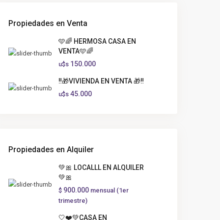
Propiedades en Venta
🩵🌈 HERMOSA CASA EN
VENTA🩵🌈
150.000
u$s
‼️🎁VIVIENDA EN VENTA 🎁‼️
45.000
u$s
Propiedades en Alquiler
💚🎀 LOCALLL EN ALQUILER
💚🎀
900.000
$
mensual (1er
trimestre)
🤍❤️💚CASA EN