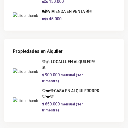
150.000
u$s
‼️🎁VIVIENDA EN VENTA 🎁‼️
45.000
u$s
Propiedades en Alquiler
💚🎀 LOCALLL EN ALQUILER💚
🎀
900.000
$
mensual (1er
trimestre)
🤍❤️💚CASA EN ALQUILERRRRR
🤍❤️💚
650.000
$
mensual (1er
trimestre)