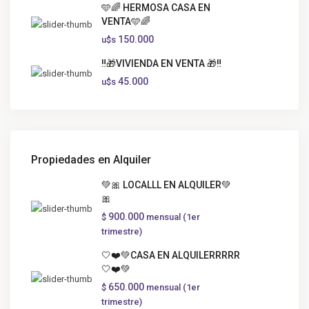
🩵🌈 HERMOSA CASA EN
VENTA🩵🌈
150.000
u$s
‼️🎁VIVIENDA EN VENTA 🎁‼️
45.000
u$s
Propiedades en Alquiler
💚🎀 LOCALLL EN ALQUILER💚
🎀
900.000
$
mensual (1er
trimestre)
🤍❤️💚CASA EN ALQUILERRRRR
🤍❤️💚
650.000
$
mensual (1er
trimestre)