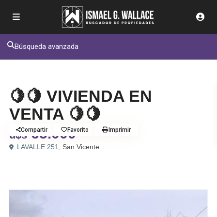
Búsqueda avanzada
Venta
Casa
🍋🍋 VIVIENDA EN
VENTA 🍋🍋
65.000
Compartir
Favorito
Imprimir
u$s
LAVALLE 251,
San Vicente