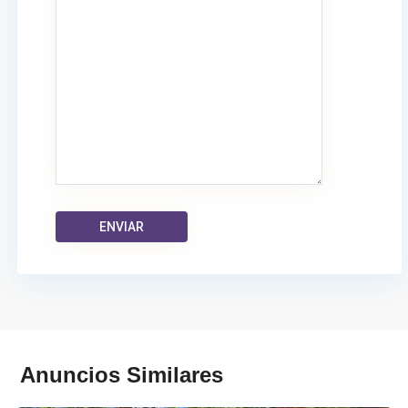
San
Anuncios Similares
Vicente