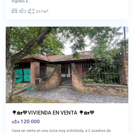
ingreso a…
2
5
3
217 m
San
Vicente
🌳🏡🧡VIVIENDA EN VENTA 🌳🏡🧡
120.000
u$s
Casa en venta en una zona muy solicitada, a 2 cuadras de