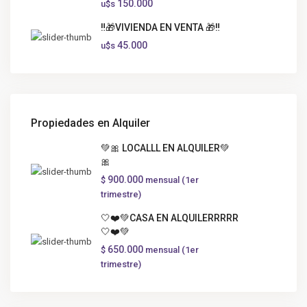
150.000
u$s
‼️🎁VIVIENDA EN VENTA 🎁‼️
45.000
u$s
Propiedades en Alquiler
💚🎀 LOCALLL EN ALQUILER💚
🎀
900.000
$
mensual (1er
trimestre)
🤍❤️💚CASA EN ALQUILERRRRR
🤍❤️💚
650.000
$
mensual (1er
trimestre)