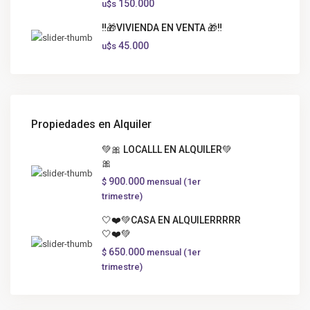
150.000
u$s
‼️🎁VIVIENDA EN VENTA 🎁‼️
45.000
u$s
Propiedades en Alquiler
💚🎀 LOCALLL EN ALQUILER💚
🎀
900.000
$
mensual (1er
trimestre)
🤍❤️💚CASA EN ALQUILERRRRR
🤍❤️💚
650.000
$
mensual (1er
trimestre)