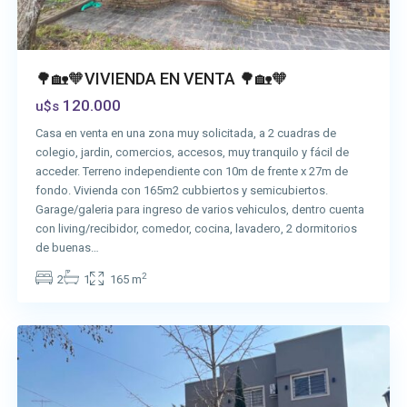
🌳🏡🧡VIVIENDA EN VENTA 🌳🏡🧡
120.000
u$s
Casa en venta en una zona muy solicitada, a 2 cuadras de
colegio, jardin, comercios, accesos, muy tranquilo y fácil de
acceder. Terreno independiente con 10m de frente x 27m de
fondo. Vivienda con 165m2 cubbiertos y semicubiertos.
Garage/galeria para ingreso de varios vehiculos, dentro cuenta
con living/recibidor, comedor, cocina, lavadero, 2 dormitorios
de buenas…
2
2
1
165 m
San
Vicente