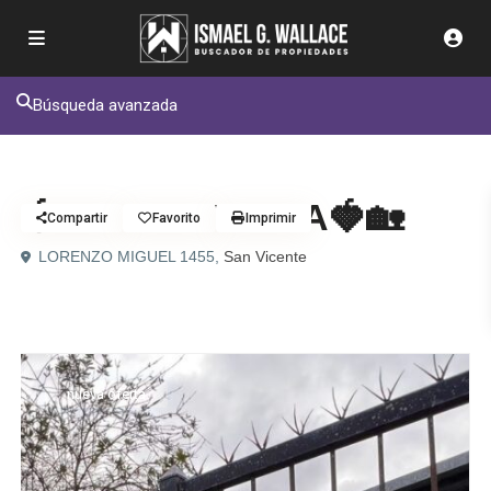
Búsqueda avanzada
Venta
Casa
🍓🏡RESERVADA🍓🏡
Compartir
Favorito
Imprimir
LORENZO MIGUEL 1455,
San Vicente
nueva oferta