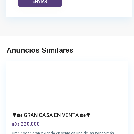
San
Anuncios Similares
Vicente
🌳🏡 GRAN CASA EN VENTA 🏡🌳
220.000
u$s
Gran hogar, gran vivienda en venta en una de las zonas más