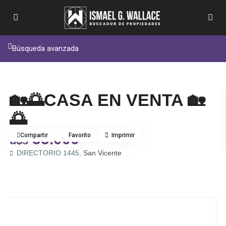
Búsqueda avanzada
Venta
Casa
🏡🌅CASA EN VENTA 🏡
🌅
55.000
Compartir
Favorito
Imprimir
u$s
DIRECTORIO 1445,
San Vicente