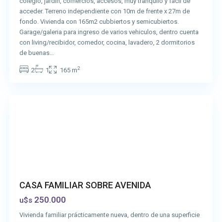
colegio, jardin, comercios, accesos, muy tranquilo y fácil de
acceder. Terreno independiente con 10m de frente x 27m de
fondo. Vivienda con 165m2 cubbiertos y semicubiertos.
Garage/galeria para ingreso de varios vehiculos, dentro cuenta
con living/recibidor, comedor, cocina, lavadero, 2 dormitorios
de buenas…
2
2
1
165 m
San
Vicente
CASA FAMILIAR SOBRE AVENIDA
250.000
u$s
Vivienda familiar prácticamente nueva, dentro de una superficie