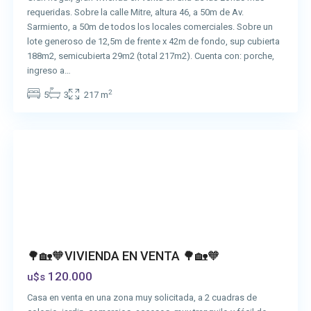
requeridas. Sobre la calle Mitre, altura 46, a 50m de Av.
Sarmiento, a 50m de todos los locales comerciales. Sobre un
lote generoso de 12,5m de frente x 42m de fondo, sup cubierta
188m2, semicubierta 29m2 (total 217m2). Cuenta con: porche,
ingreso a…
2
5
3
217 m
San
Vicente
🌳🏡🧡VIVIENDA EN VENTA 🌳🏡🧡
120.000
u$s
Casa en venta en una zona muy solicitada, a 2 cuadras de