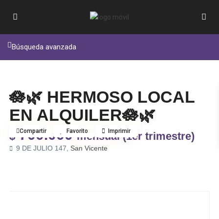
Búsqueda avanzada
Alquiler
Local
🪷🌿 HERMOSO LOCAL
EN ALQUILER🪷🌿
700.000
Compartir
Favorito
Imprimir
$
mensual (1er trimestre)
9 DE JULIO 147,
San Vicente