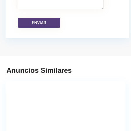
San
Anuncios Similares
Vicente