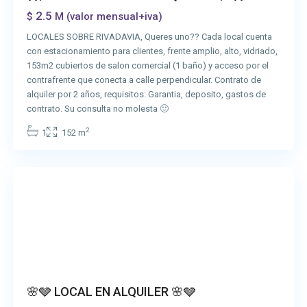
2.5
$
M (valor mensual+iva)
LOCALES SOBRE RIVADAVIA, Queres uno?? Cada local cuenta
con estacionamiento para clientes, frente amplio, alto, vidriado,
153m2 cubiertos de salon comercial (1 baño) y acceso por el
contrafrente que conecta a calle perpendicular. Contrato de
alquiler por 2 años, requisitos: Garantia, deposito, gastos de
contrato. Su consulta no molesta 🙂
2
1
152 m
San
Vicente
🌸🩶 LOCAL EN ALQUILER 🌸🩶