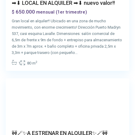
➡⬇ LOCAL EN ALQUILER ➡⬇ nuevo valor!!
650.000
$
mensual (1er trimestre)
Gran local en alquiler!! Ubicado en una zona de mucho
movimiento, con enorme crecimiento! Dirección Puerto Madryn
537, casi esquina Lavalle. Dimensiones: salón comercial de
6,5m de frente x 9m de fondo + entrepiso para almacenamiento
de 3m x 7m aprox. + baño completo + oficina privada 2,5m x
3,3m + parque trasero (con pequeño…
2
1
80 m
San
Vicente
🚧🪄✨A ESTRENAR EN ALQUILER✨🪄🚧